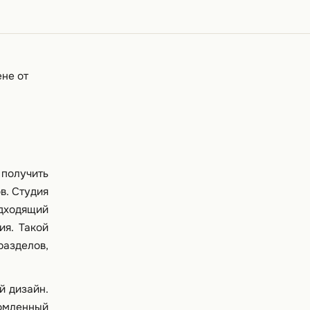
ене от
 получить
в. Студия
одходящий
ия. Такой
разделов,
й дизайн.
номленный