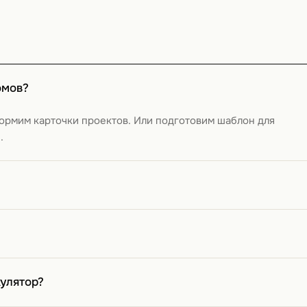
омов?
формим карточки проектов. Или подготовим шаблон для
.
у на основе ваших цен и параметров. Точную смету
логию: каркас, брус, кирпич, газобетон, SIP-панели.
улятор?