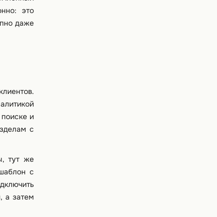
нно: это
упно даже
клиентов.
налитикой
 поиске и
азделам с
ы, тут же
шаблон с
одключить
, а затем