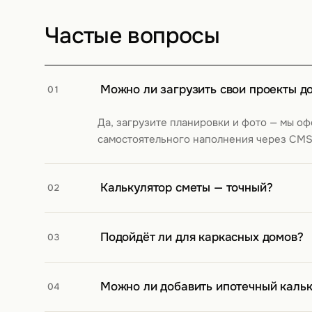
Частые вопросы
Можно ли загрузить свои проекты д
01
Да, загрузите планировки и фото — мы о
самостоятельного наполнения через CMS
Калькулятор сметы — точный?
02
Калькулятор даёт ориентировочную оценк
Подойдёт ли для каркасных домов?
клиент получает после консультации.
03
Да, шаблон адаптируется под любую техно
Можно ли добавить ипотечный кальк
04