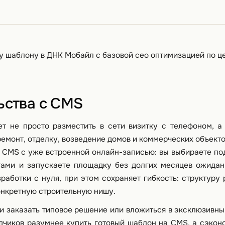
ем расчёт ипотеки с актуальными ставками банков-
у шаблону в ДНК Мобайл с базовой сео оптимизацией по ц
ьства с CMS
ет не просто разместить в сети визитку с телефоном, а
ремонт, отделку, возведение домов и коммерческих объекто
 CMS с уже встроенной онлайн-записью: вы выбираете п
тами и запускаете площадку без долгих месяцев ожидан
работки с нуля, при этом сохраняет гибкость: структуру 
онкретную строительную нишу.
и заказать типовое решение или вложиться в эксклюзивны
ядчиков разумнее купить готовый шаблон на CMS, а сэко