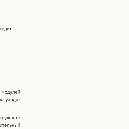
ходит:
 модулей
но уходит
агружаете
нительный