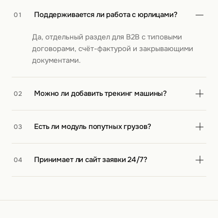
Поддерживается ли работа с юрлицами?
01
Да, отдельный раздел для B2B с типовыми
договорами, счёт-фактурой и закрывающими
документами.
Можно ли добавить трекинг машины?
02
Да, интеграция с GPS-мониторингом. Клиент
Есть ли модуль попутных грузов?
03
видит, где сейчас его груз в реальном времени.
Да, можно добавить раздел поиска попутки или
Принимает ли сайт заявки 24/7?
04
загрузки в обратный путь.
Да, форма работает круглосуточно. Заявки
приходят на email, в Telegram-бот диспетчеру и
в CRM.