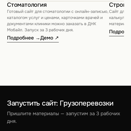
Стоматология
Строит
Готовый сайт для стоматологии с онлайн-записью,
Сайт для с
каталогом услуг и ценами, карточками врачей и
калькулято
документами клиники можно заказать в ДНК
материалы.
Мобайл. Запуск за 3 рабочих дня.
Подробн
Подробнее →
Демо ↗
Запустить сайт: Грузоперевозки
Пришлите материалы — запустим за 3 рабочих
дня.