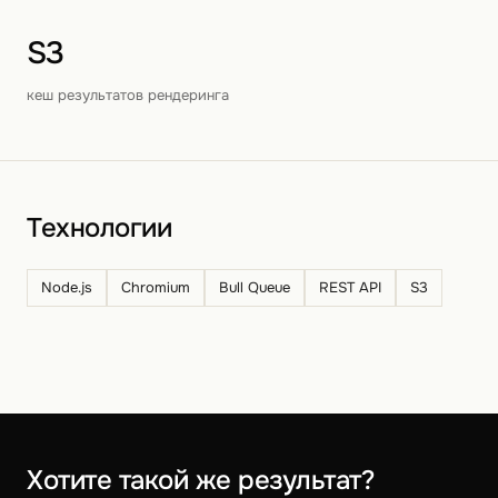
S3
кеш результатов рендеринга
Технологии
Node.js
Chromium
Bull Queue
REST API
S3
Хотите такой же результат?